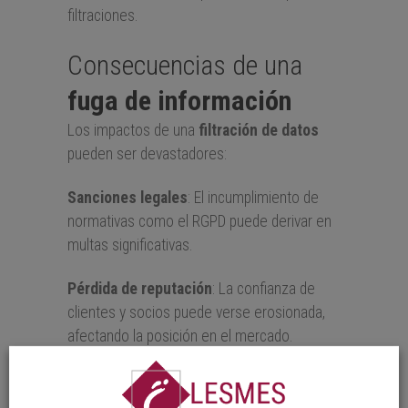
filtraciones.
Consecuencias de una
fuga de información
Los impactos de una
filtración de datos
pueden ser devastadores:
Sanciones legales
: El incumplimiento de
normativas como el RGPD puede derivar en
multas significativas.
Pérdida de reputación
: La confianza de
clientes y socios puede verse erosionada,
afectando la posición en el mercado.
Despidos
: Estudios revelan que casi un
tercio de las fugas de datos en empresas