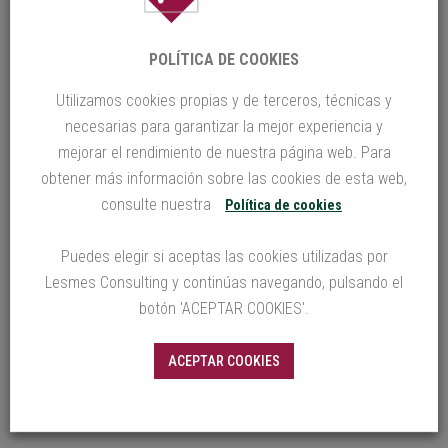
españolas culminan en despidos, afectando
incluso a altos cargos.
POLÍTICA DE COOKIES
Prevención y mitigación:
Utilizamos cookies propias y de terceros, técnicas y
necesarias para garantizar la mejor experiencia y
estrategias clave
mejorar el rendimiento de nuestra página web. Para
Para evitar y gestionar eficazmente las
obtener más información sobre las cookies de esta web,
fugas de información
, se recomienda:
consulte nuestra
Política de cookies
Capacitación en ciberseguridad
: Formar al
Puedes elegir si aceptas las cookies utilizadas por
personal en buenas prácticas y
Lesmes Consulting y continúas navegando, pulsando el
concienciación sobre amenazas digitales.
botón 'ACEPTAR COOKIES'.
Implementación de políticas de acceso
:
ACEPTAR COOKIES
Aplicar el principio de “necesidad de saber”
para limitar el acceso a información
sensible.