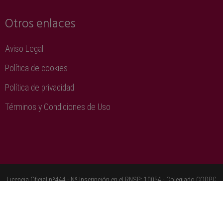
Otros enlaces
Aviso Legal
Política de cookies
Política de privacidad
Términos y Condiciones de Uso
Licencia Oficial nº444 - Nº Inscripción en el RNSP: 10054 - Colegiado CODPC
nº30
Copyright 2018 - LESMES CONSULTING